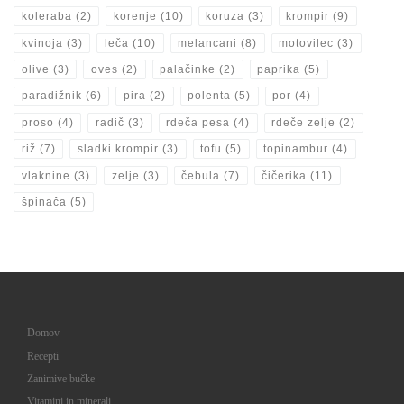
koleraba
(2)
korenje
(10)
koruza
(3)
krompir
(9)
kvinoja
(3)
leča
(10)
melancani
(8)
motovilec
(3)
olive
(3)
oves
(2)
palačinke
(2)
paprika
(5)
paradižnik
(6)
pira
(2)
polenta
(5)
por
(4)
proso
(4)
radič
(3)
rdeča pesa
(4)
rdeče zelje
(2)
riž
(7)
sladki krompir
(3)
tofu
(5)
topinambur
(4)
vlaknine
(3)
zelje
(3)
čebula
(7)
čičerika
(11)
špinača
(5)
Domov
Recepti
Zanimive bučke
Vitamini in minerali