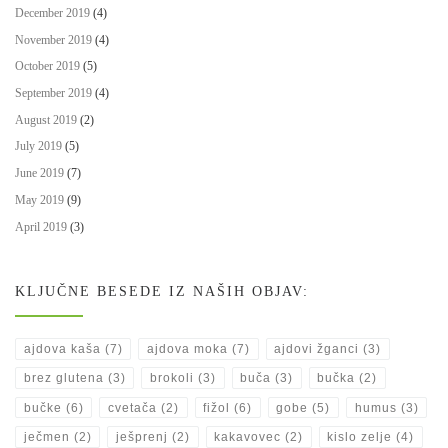
December 2019
(4)
November 2019
(4)
October 2019
(5)
September 2019
(4)
August 2019
(2)
July 2019
(5)
June 2019
(7)
May 2019
(9)
April 2019
(3)
KLJUČNE BESEDE IZ NAŠIH OBJAV:
ajdova kaša
(7)
ajdova moka
(7)
ajdovi žganci
(3)
brez glutena
(3)
brokoli
(3)
buča
(3)
bučka
(2)
bučke
(6)
cvetača
(2)
fižol
(6)
gobe
(5)
humus
(3)
ječmen
(2)
ješprenj
(2)
kakavovec
(2)
kislo zelje
(4)