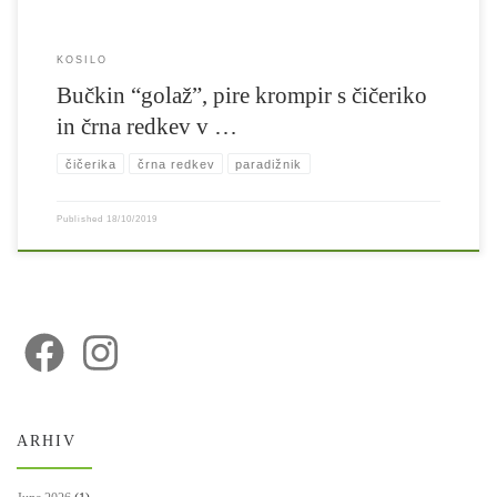
KOSILO
Bučkin “golaž”, pire krompir s čičeriko
in črna redkev v …
čičerika
črna redkev
paradižnik
Published
18/10/2019
ARHIV