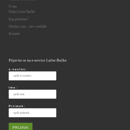
O nas
Ekipa Lačne Bučke
Kaj počnemo?
Mediji o nas – mi v medijih
Kontakt
Prijavite se na e-novice Lačne Bučke
e-naslov:
Ime:
Priimek: