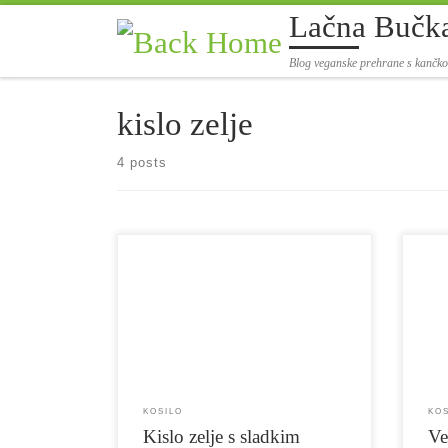
Lačna Bučk
Skip to content
Blog veganske prehrane s kančk
kislo zelje
4 posts
Pri Lačni Bučki se je nabralo že kar nekaj idej
Segedi
za kosila, za katera ne potrebujemo veliko časa,
glavna
hkrati pa so zdrava, vsebujejo vso paleto
Ker s
nutrientov, na koncu pa so še zelo okusna.
nadom
Tudi današnje kosilo bi lahko vmestili v to
kar iz
skupino, saj je bilo pripravljeno v zelo kratkem
da je 
času, […]
prote
KOSILO
KO
Kislo zelje s sladkim
Ve