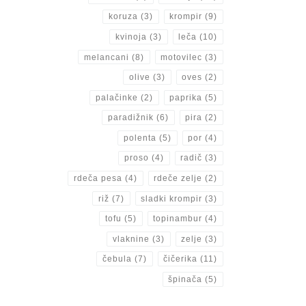
koruza
(3)
krompir
(9)
kvinoja
(3)
leča
(10)
melancani
(8)
motovilec
(3)
olive
(3)
oves
(2)
palačinke
(2)
paprika
(5)
paradižnik
(6)
pira
(2)
polenta
(5)
por
(4)
proso
(4)
radič
(3)
rdeča pesa
(4)
rdeče zelje
(2)
riž
(7)
sladki krompir
(3)
tofu
(5)
topinambur
(4)
vlaknine
(3)
zelje
(3)
čebula
(7)
čičerika
(11)
špinača
(5)