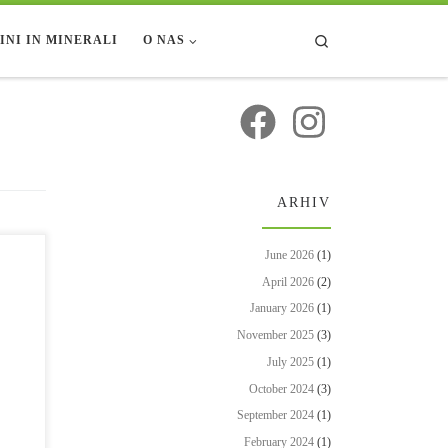
Search
INI IN MINERALI
O NAS
ARHIV
June 2026
(1)
a
April 2026
(2)
e si v
 pa
January 2026
(1)
daj
November 2025
(3)
 za
July 2025
(1)
October 2024
(3)
September 2024
(1)
February 2024
(1)