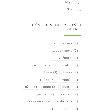
May 2019
(9)
April 2019
(3)
KLJUČNE BESEDE IZ NAŠIH
OBJAV:
ajdova kaša
(7)
ajdova moka
(7)
ajdovi žganci
(3)
brez glutena
(3)
brokoli
(3)
buča
(3)
bučka
(2)
bučke
(6)
cvetača
(2)
fižol
(6)
gobe
(5)
humus
(3)
ječmen
(2)
ješprenj
(2)
kakavovec
(2)
kislo zelje
(4)
koleraba
(2)
korenje
(10)