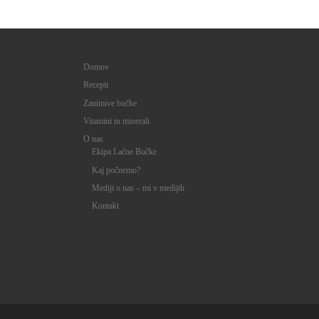
Domov
Recepti
Zanimive bučke
Vitamini in minerali
O nas
Ekipa Lačne Bučke
Kaj počnemo?
Mediji o nas – mi v medijih
Kontakt