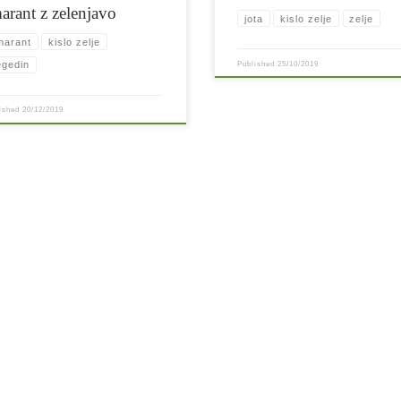
arant z zelenjavo
jota
kislo zelje
zelje
marant
kislo zelje
egedin
Published
25/10/2019
lished
20/12/2019