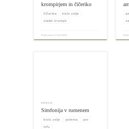
krompirjem in čičeriko
am
čičerika
kislo zelje
a
sladki krompir
s
Published
27/11/2020
Pub
Krem zelenjavna juha, s curry začinjenim
kislim zeljem s tofujem in polento, solata
Spadate v skupino ljudi, ki ves čas nekam
hitijo in si težko vzamejo čas za kosilo, pri tem
pa se morajo vsake toliko opomniti, da je hrana
baza našega življenja? Če se prehranjujete
pretežno vegansko ali pa […]
KOSILO
Simfonija v rumenem
kislo zelje
polenta
por
tofu