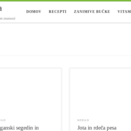
a
DOMOV
RECEPTI
ZANIMIVE BUČKE
VITAM
om znanosti
n je običajno jed iz mesa in kislega zelja,
Se vam je že kdaj zgodilo, da je bil čas z
 začimba pa je rdeča paprika v prahu.
kosilo, vi pa sredi kupa dela in vse kar st
mo se odločili, da mesa ne bomo
tem trenutku želeli je bilo nekaj na hitro,
estili z veganskimi nadomestki, smo ga
vseeno zdravo? Tudi Lačni Bučki se to k
pustili. Da smo jedi ohranili poln okus in
zgodi, in tokrat se je kar na hitro odločila
po hranilnih vrednosti vsebovala dovolj
[…]
inov, predvsem pa […]
SILO
KOSILO
ganski segedin in
Jota in rdeča pesa