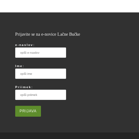
Prijavite se na e-novice Lačne Bučke
e-naslov:
Ime:
Priimek: