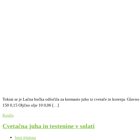
Tokrat se je Lačna bučka odločila za kremasto juho iz cvetače in korenja. Glavno 
150 0,15 Oljčno olje 10 0,06 […]
Kosilo
Cvetačna juha in testenine v solati
brez glutena