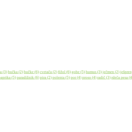
a
(3)
bučka
(2)
bučke
(6)
cvetača
(2)
fižol
(6)
gobe
(5)
humus
(3)
ječmen
(2)
ješpren
paprika
(5)
paradižnik
(6)
pira
(2)
polenta
(5)
por
(4)
proso
(4)
radič
(3)
rdeča pesa
(4