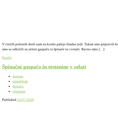
V vročih poletnih dneh nam za kosilo pašejo hladne jedi. Tokrat smo pripravili k
smo se odločili za zeleni gaspačo iz špinače in cvetače. Ravno tako […]
Kosilo
Špinačni gaspačo in testenine v solati
kumare
paradižnik
špinača
testenine
Published
24/07/2020