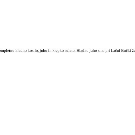
ompletno hladno kosilo, juho in krepko solato. Hladno juho smo pri Lačni Bučki že p