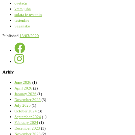
cvetača
krem juha
solata iz testenin
testenine
vegansko
Published
13/03/2020
Arhiv
June 2026
(1)
April 2026
(2)
January 2026
(1)
November 2025
(3)
July 2025
(1)
October 2024
(3)
September 2024
(1)
February 2024
(1)
December 2023
(1)
November 2023
(2)