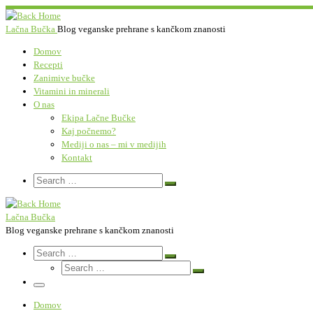
Skip
to
Lačna Bučka
Blog veganske prehrane s kančkom znanosti
content
Domov
Recepti
Zanimive bučke
Vitamini in minerali
O nas
Ekipa Lačne Bučke
Kaj počnemo?
Mediji o nas – mi v medijih
Kontakt
Search
Search
Search
…
Lačna Bučka
Blog veganske prehrane s kančkom znanosti
Search
Search
Search
Search
…
Search
…
Menu
Domov