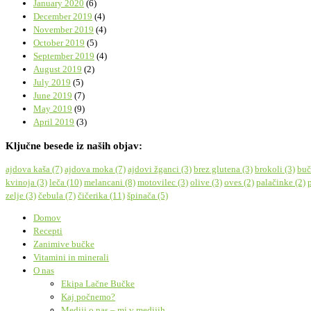
January 2020
(6)
December 2019
(4)
November 2019
(4)
October 2019
(5)
September 2019
(4)
August 2019
(2)
July 2019
(5)
June 2019
(7)
May 2019
(9)
April 2019
(3)
Ključne besede iz naših objav:
ajdova kaša
(7)
ajdova moka
(7)
ajdovi žganci
(3)
brez glutena
(3)
brokoli
(3)
buč
kvinoja
(3)
leča
(10)
melancani
(8)
motovilec
(3)
olive
(3)
oves
(2)
palačinke
(2)
zelje
(3)
čebula
(7)
čičerika
(11)
špinača
(5)
Domov
Recepti
Zanimive bučke
Vitamini in minerali
O nas
Ekipa Lačne Bučke
Kaj počnemo?
Mediji o nas – mi v medijih