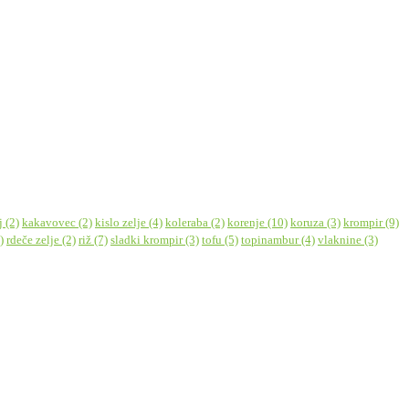
j
(2)
kakavovec
(2)
kislo zelje
(4)
koleraba
(2)
korenje
(10)
koruza
(3)
krompir
(9)
)
rdeče zelje
(2)
riž
(7)
sladki krompir
(3)
tofu
(5)
topinambur
(4)
vlaknine
(3)